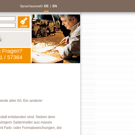
Sprachauswahl
DE
|
EN
:
 €
n Fragen?
1 / 57364
nte aller Art. Ein anderer
rkstatt entstanden sind. Neben dem
ehörigem Saitenhalter aus massiv
mit Farb- oder Formabweichungen, die