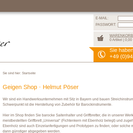
E-MAIL:
PASSWORT:
WARENKORB
0 Artikel | 0,00
Sie habe
+49 (0)94
Sie sind hier:
Startseite
Geigen Shop · Helmut Pöser
Wir sind ein Handwerksunternehmen mit Sitz in Bayern und bauen Streichinstrume
Schwerpunkt ist die Herstellung von Zubehör für Barockinstrumente.
Hier im Shop finden Sie barocke Saitenhalter und Griffbretter, die in unserer We
meistbestellten Griffbrett „Universal“ (Fichtenkern mit Ebenholz belegt) und zug
Ebenholz sind auch Einzelanfertigungen und Prototypen zu finden; oder solche 
dann günstiger abgegeben werden.