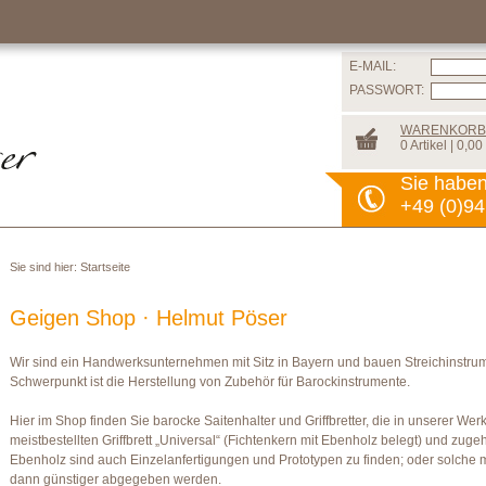
E-MAIL:
PASSWORT:
WARENKORB
0 Artikel | 0,00
Sie habe
+49 (0)94
Sie sind hier:
Startseite
Geigen Shop · Helmut Pöser
Wir sind ein Handwerksunternehmen mit Sitz in Bayern und bauen Streichinstrume
Schwerpunkt ist die Herstellung von Zubehör für Barockinstrumente.
Hier im Shop finden Sie barocke Saitenhalter und Griffbretter, die in unserer We
meistbestellten Griffbrett „Universal“ (Fichtenkern mit Ebenholz belegt) und zug
Ebenholz sind auch Einzelanfertigungen und Prototypen zu finden; oder solche 
dann günstiger abgegeben werden.