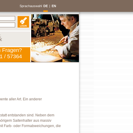
Sprachauswahl
DE
|
EN
:
 €
n Fragen?
1 / 57364
nte aller Art. Ein anderer
rkstatt entstanden sind. Neben dem
ehörigem Saitenhalter aus massiv
mit Farb- oder Formabweichungen, die