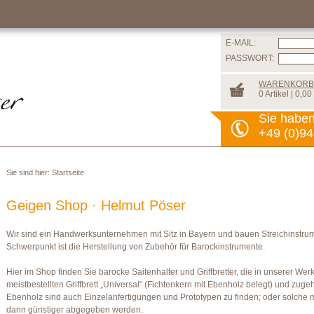
E-MAIL:
PASSWORT:
WARENKORB
0 Artikel | 0,00
Sie habe
+49 (0)94
Sie sind hier:
Startseite
Geigen Shop · Helmut Pöser
Wir sind ein Handwerksunternehmen mit Sitz in Bayern und bauen Streichinstrume
Schwerpunkt ist die Herstellung von Zubehör für Barockinstrumente.
Hier im Shop finden Sie barocke Saitenhalter und Griffbretter, die in unserer We
meistbestellten Griffbrett „Universal“ (Fichtenkern mit Ebenholz belegt) und zug
Ebenholz sind auch Einzelanfertigungen und Prototypen zu finden; oder solche 
dann günstiger abgegeben werden.