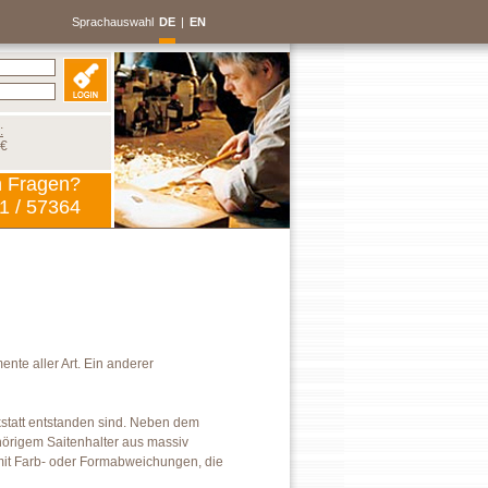
Sprachauswahl
DE
|
EN
:
 €
n Fragen?
1 / 57364
nte aller Art. Ein anderer
rkstatt entstanden sind. Neben dem
ehörigem Saitenhalter aus massiv
mit Farb- oder Formabweichungen, die