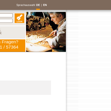
Sprachauswahl
DE
|
EN
:
 €
n Fragen?
1 / 57364