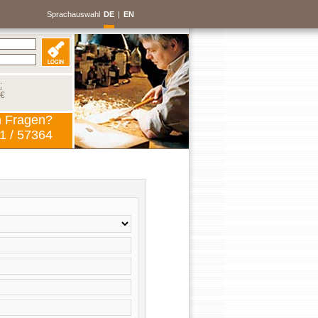
Sprachauswahl
DE
|
EN
:
 €
n Fragen?
1 / 57364