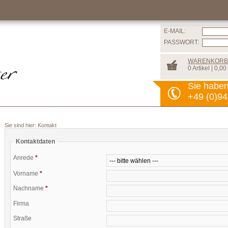
E-MAIL:
PASSWORT:
WARENKORB
0 Artikel | 0,00
Sie habe
+49 (0)94
Sie sind hier:
Kontakt
Kontaktdaten
Anrede
*
Vorname
*
Nachname
*
Firma
Straße