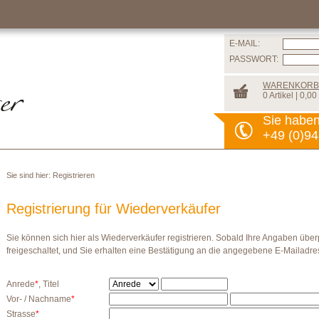
E-MAIL:
PASSWORT:
WARENKORB
0 Artikel | 0,00
Sie habe
+49 (0)94
Sie sind hier:
Registrieren
Registrierung für Wiederverkäufer
Sie können sich hier als Wiederverkäufer registrieren. Sobald Ihre Angaben überp
freigeschaltet, und Sie erhalten eine Bestätigung an die angegebene E-Mailadre
Anrede
*
, Titel
Vor- / Nachname
*
Strasse
*