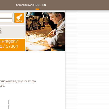
Sprachauswahl
DE
|
EN
:
 €
n Fragen?
1 / 57364
rüft wurden, wird Ihr Konto
sse.