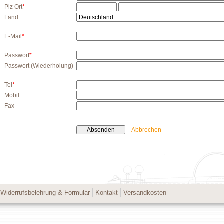
Plz Ort
*
Land
E-Mail
*
Passwort
*
Passwort
(Wiederholung)
Tel
*
Mobil
Fax
Abbrechen
Widerrufsbelehrung & Formular
Kontakt
Versandkosten